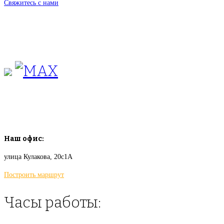
Свяжитесь с нами
+7(495)665-90-50
+7(925)-555-99-19
info@plodovyipitomnik.ru
Наш офис:
улица Кулакова, 20с1А
Построить маршрут
Часы работы: