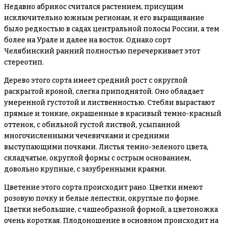
Недавно абрикос считался растением, присущим
исключительно южным регионам, и его выращивание
было редкостью в садах центральной полосы России, а тем
более на Урале и далее на восток. Однако сорт
Челябинский ранний полностью перечеркивает этот
стереотип.
Дерево этого сорта имеет средний рост с округлой
раскрытой кроной, слегка приподнятой. Оно обладает
умеренной густотой и лиственностью. Стебли вырастают
прямые и тонкие, окрашенные в красивый темно-красный
оттенок, с обильной густой листвой, усыпанной
многочисленными чечевичками и средними
выступающими почками. Листья темно-зеленого цвета,
складчатые, округлой формы с острым основанием,
довольно крупные, с зазубренными краями.
Цветение этого сорта происходит рано. Цветки имеют
розовую почку и белые лепестки, округлые по форме.
Цветки небольшие, с чашеобразной формой, а цветоножка
очень короткая. Плодоношение в основном происходит на