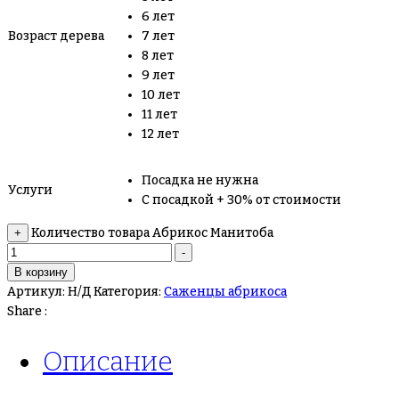
6 лет
Возраст дерева
7 лет
8 лет
9 лет
10 лет
11 лет
12 лет
Посадка не нужна
Услуги
С посадкой + 30% от стоимости
Количество товара Абрикос Манитоба
+
-
В корзину
Артикул:
Н/Д
Категория:
Саженцы абрикоса
Share :
Описание