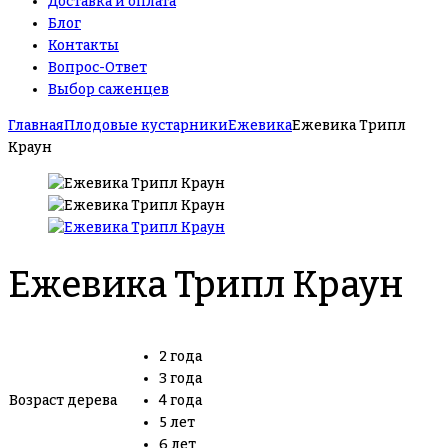
Доставка и оплата
Блог
Контакты
Вопрос-Ответ
Выбор саженцев
Главная
Плодовые кустарники
Ежевика
Ежевика Трипл
Краун
Ежевика Трипл Краун
2 года
3 года
Возраст дерева
4 года
5 лет
6 лет