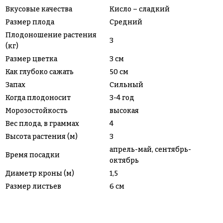
Вкусовые качества
Кисло – сладкий
Размер плода
Средний
Плодоношение растения
3
(кг)
Размер цветка
3 см
Как глубоко сажать
50 см
Запах
Сильный
Когда плодоносит
3-4 год
Морозостойкость
высокая
Вес плода, в граммах
4
Высота растения (м)
3
апрель-май, сентябрь-
Время посадки
октябрь
Диаметр кроны (м)
1,5
Размер листьев
6 см