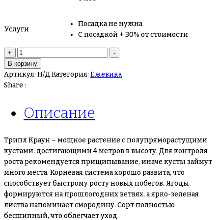
Посадка не нужна
Услуги
С посадкой + 30% от стоимости
Количество
+
-
товара
В корзину
Ежевика
Артикул:
Н/Д
Категория:
Ежевика
Трипл
Share :
Краун
Описание
Трипл Краун – мощное растение с полупряморастущими
кустами, достигающими 4 метров в высоту. Для контроля
роста рекомендуется прищипывание, иначе кусты займут
много места. Корневая система хорошо развита, что
способствует быстрому росту новых побегов. Ягоды
формируются на прошлогодних ветвях, а ярко-зеленая
листва напоминает смородину. Сорт полностью
бесшипный, что облегчает уход.