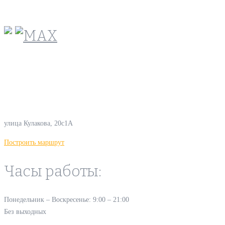
+7(925)-555-99-19
info@plodovyipitomnik.ru
Наш офис:
улица Кулакова, 20с1А
Построить маршрут
Часы работы:
Понедельник – Воскресенье: 9:00 – 21:00
Без выходных