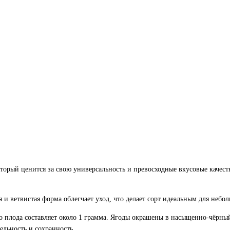
оторый ценится за свою универсальность и превосходные вкусовые качест
я и ветвистая форма облегчает уход, что делает сорт идеальным для небо
 плода составляет около 1 грамма. Ягоды окрашены в насыщенно-чёрный
ельность и сохранность.