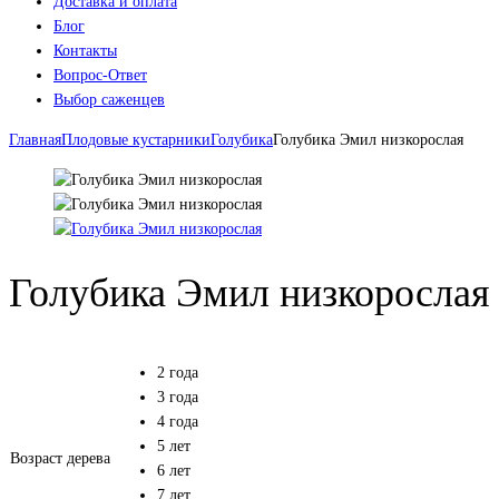
Доставка и оплата
Блог
Контакты
Вопрос-Ответ
Выбор саженцев
Главная
Плодовые кустарники
Голубика
Голубика Эмил низкорослая
Голубика Эмил низкорослая
2 года
3 года
4 года
5 лет
Возраст дерева
6 лет
7 лет