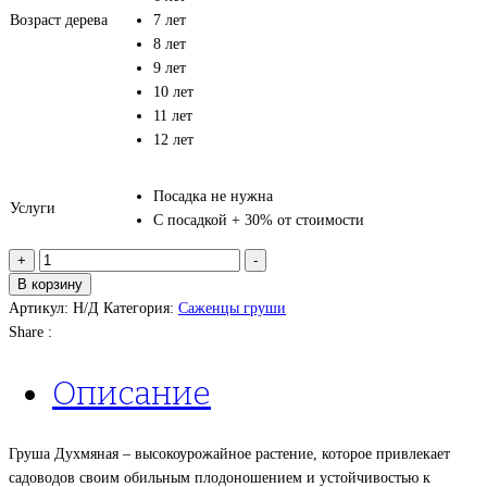
Возраст дерева
7 лет
8 лет
9 лет
10 лет
11 лет
12 лет
Посадка не нужна
Услуги
С посадкой + 30% от стоимости
Количество
+
-
товара
В корзину
Груша
Артикул:
Н/Д
Категория:
Саженцы груши
Духмяная
Share :
Описание
Груша Духмяная – высокоурожайное растение, которое привлекает
садоводов своим обильным плодоношением и устойчивостью к