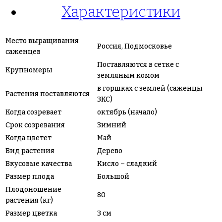
Характеристики
Место выращивания
Россия, Подмосковье
саженцев
Поставляются в сетке с
Крупномеры
земляным комом
в горшках с землей (саженцы
Растения поставляются
ЗКС)
Когда созревает
октябрь (начало)
Срок созревания
Зимний
Когда цветет
Май
Вид растения
Дерево
Вкусовые качества
Кисло – сладкий
Размер плода
Большой
Плодоношение
80
растения (кг)
Размер цветка
3 см