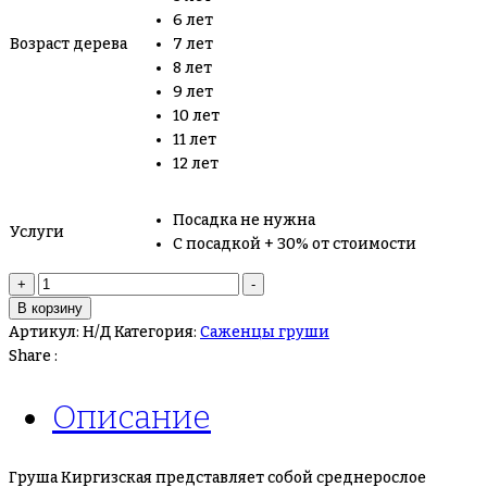
6 лет
Возраст дерева
7 лет
8 лет
9 лет
10 лет
11 лет
12 лет
Посадка не нужна
Услуги
С посадкой + 30% от стоимости
Количество
+
-
товара
В корзину
Груша
Артикул:
Н/Д
Категория:
Саженцы груши
Киргизская
Share :
Описание
Груша Киргизская представляет собой среднерослое