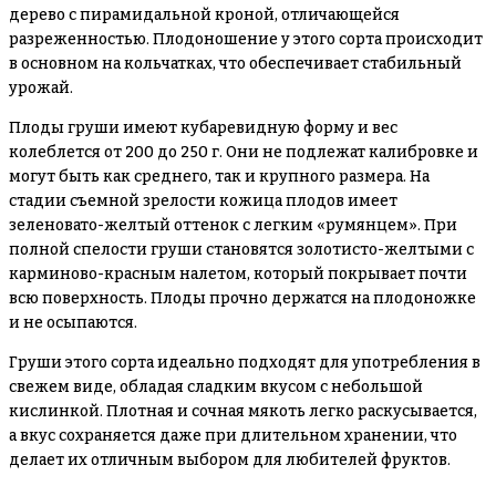
дерево с пирамидальной кроной, отличающейся
разреженностью. Плодоношение у этого сорта происходит
в основном на кольчатках, что обеспечивает стабильный
урожай.
Плоды груши имеют кубаревидную форму и вес
колеблется от 200 до 250 г. Они не подлежат калибровке и
могут быть как среднего, так и крупного размера. На
стадии съемной зрелости кожица плодов имеет
зеленовато-желтый оттенок с легким «румянцем». При
полной спелости груши становятся золотисто-желтыми с
карминово-красным налетом, который покрывает почти
всю поверхность. Плоды прочно держатся на плодоножке
и не осыпаются.
Груши этого сорта идеально подходят для употребления в
свежем виде, обладая сладким вкусом с небольшой
кислинкой. Плотная и сочная мякоть легко раскусывается,
а вкус сохраняется даже при длительном хранении, что
делает их отличным выбором для любителей фруктов.