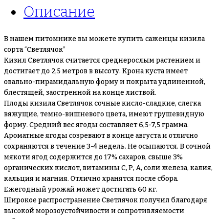
Описание
В нашем питомнике вы можете купить саженцы кизила
сорта “Светлячок”
Кизил Светлячок считается среднерослым растением и
достигает до 2,5 метров в высоту. Крона куста имеет
овально-пирамидальную форму и покрыта удлиненной,
блестящей, заостренной на конце листвой.
Плоды кизила Светлячок сочные кисло-сладкие, слегка
вяжущие, темно-вишневого цвета, имеют грушевидную
форму. Средний вес ягоды составляет 6,5-7,5 грамма.
Ароматные ягоды созревают в конце августа и отлично
сохраняются в течение 3-4 недель. Не осыпаются. В сочной
мякоти ягод содержится до 17% сахаров, свыше 3%
органических кислот, витамины С, Р, А, соли железа, калия,
кальция и магния. Отлично хранятся после сбора.
Ежегодный урожай может достигать 60 кг.
Широкое распространение Светлячок получил благодаря
высокой морозоустойчивости и сопротивляемости