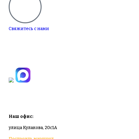
Свяжитесь с нами
+7(495)665-90-50
+7(925)-555-99-19
info@plodovyipitomnik.ru
Наш офис:
улица Кулакова, 20с1А
Построить маршрут