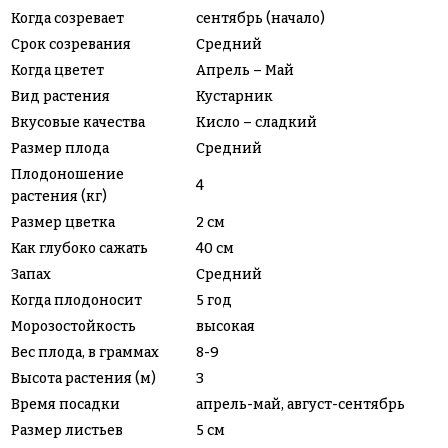
Когда созревает
сентябрь (начало)
Срок созревания
Средний
Когда цветет
Апрель – Май
Вид растения
Кустарник
Вкусовые качества
Кисло – сладкий
Размер плода
Средний
Плодоношение
4
растения (кг)
Размер цветка
2 см
Как глубоко сажать
40 см
Запах
Средний
Когда плодоносит
5 год
Морозостойкость
высокая
Вес плода, в граммах
8-9
Высота растения (м)
3
Время посадки
апрель-май, август-сентябрь
Размер листьев
5 см