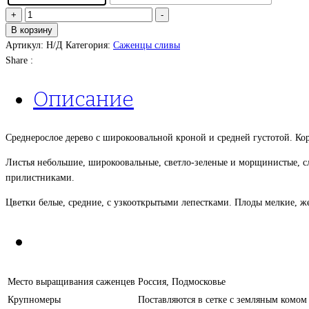
Количество
+
-
товара
В корзину
Слива
Артикул:
Н/Д
Категория:
Саженцы сливы
Татарская
Share :
желтая
Описание
Среднерослое дерево с широкоовальной кроной и средней густотой. Ко
Листья небольшие, широкоовальные, светло-зеленые и морщинистые, с
прилистниками.
Цветки белые, средние, с узкооткрытыми лепестками. Плоды мелкие, же
Место выращивания саженцев
Россия, Подмосковье
Крупномеры
Поставляются в сетке с земляным комом