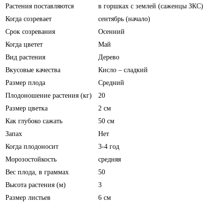
Растения поставляются
в горшках с землей (саженцы ЗКС)
Когда созревает
сентябрь (начало)
Срок созревания
Осенний
Когда цветет
Май
Вид растения
Дерево
Вкусовые качества
Кисло – сладкий
Размер плода
Средний
Плодоношение растения (кг)
20
Размер цветка
2 см
Как глубоко сажать
50 см
Запах
Нет
Когда плодоносит
3-4 год
Морозостойкость
средняя
Вес плода, в граммах
50
Высота растения (м)
3
Размер листьев
6 см