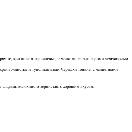
прямые, красновато-коричневые, с мелкими светло-серыми чечевичками.
края волнистые и тупопильчатые. Черешки тонкие, с ланцетными
о-сладкая, волокнисто-зернистая, с хорошим вкусом.