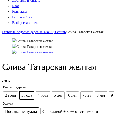
Доставка и оплата
Блог
Контакты
Вопрос-Ответ
Выбор саженцев
Главная
Плодовые деревья
Саженцы сливы
Слива Татарская желтая
Слива Татарская желтая
-30%
Возраст дерева
2 года
3 года
4 года
5 лет
6 лет
7 лет
8 лет
9
Услуги
Посадка не нужна
С посадкой + 30% от стоимости