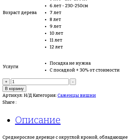
6 лет - 230-250см
Возраст дерева
7 лет
8 лет
9 лет
10 лет
11 лет
12 лет
Посадка не нужна
Услуги
С посадкой + 30% от стоимости
Количество
+
-
товара
В корзину
Вишня
Артикул:
Н/Д
Категория:
Саженцы вишни
Заря
Share :
Татарии
Описание
Среднерослое деревце с округлой кроной, обладающее