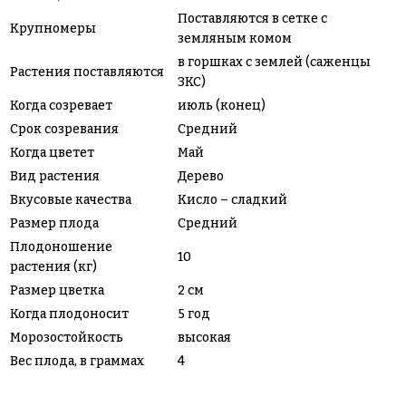
Поставляются в сетке с
Крупномеры
земляным комом
в горшках с землей (саженцы
Растения поставляются
ЗКС)
Когда созревает
июль (конец)
Срок созревания
Средний
Когда цветет
Май
Вид растения
Дерево
Вкусовые качества
Кисло – сладкий
Размер плода
Средний
Плодоношение
10
растения (кг)
Размер цветка
2 см
Когда плодоносит
5 год
Морозостойкость
высокая
Вес плода, в граммах
4