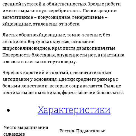
средней густотой и облиственностью. Зрелые побеги
имеют выраженную серебристость. Почки средние:
вегетативные – конусовидные, генеративные –
яйцевидные, отклонены от побега.
Листья обратнояйцевидные, темно-зеленые, без
антоциана. Верхушка округлая, основание
ширококлиновидное, края листа двоякопильчатые.
Поверхность блестящая, опушенности нет, а пластинка
плоская и слегка изогнута кверху.
Черешок короткий и толстый, с незначительным
антоцианом у основания. Цветки среднего размера с
белыми лепестками, которые соприкасаются. Рыльце
пестика выше пыльников, форма чашечки бокальчатая.
Характеристики
Место выращивания
Россия, Подмосковье
саженцев