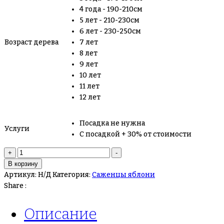
4 года - 190-210см
5 лет - 210-230см
6 лет - 230-250см
Возраст дерева
7 лет
8 лет
9 лет
10 лет
11 лет
12 лет
Посадка не нужна
Услуги
С посадкой + 30% от стоимости
Количество
+
-
товара
В корзину
Яблоня
Артикул:
Н/Д
Категория:
Саженцы яблони
Осенняя
Share :
радость
Описание