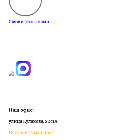
Свяжитесь с нами
+7(495)665-90-50
+7(925)-555-99-19
info@plodovyipitomnik.ru
Наш офис:
улица Кулакова, 20с1А
Построить маршрут