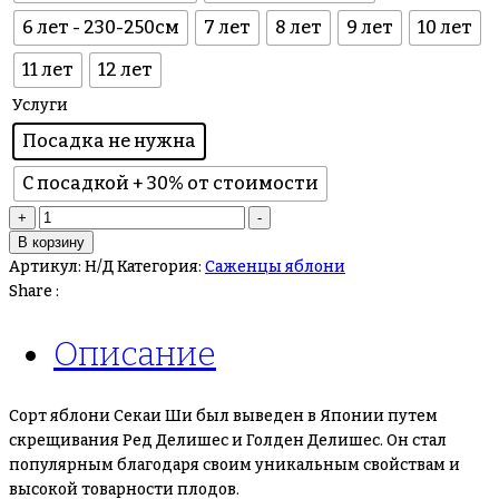
6 лет - 230-250см
7 лет
8 лет
9 лет
10 лет
11 лет
12 лет
Услуги
Посадка не нужна
С посадкой + 30% от стоимости
+
-
В корзину
Артикул:
Н/Д
Категория:
Саженцы яблони
Share :
Описание
Сорт яблони Секаи Ши был выведен в Японии путем
скрещивания Ред Делишес и Голден Делишес. Он стал
популярным благодаря своим уникальным свойствам и
высокой товарности плодов.