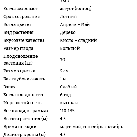
ЗКС)
Когда созревает
август (конец)
Срок созревания
Летний
Когда цветет
Апрель – Май
Вид растения
Дерево
Вкусовые качества
Кисло – сладкий
Размер плода
Большой
Плодоношение
30
растения (кг)
Размер цветка
5 см
Как глубоко сажать
1 м
Запах
Слабый
Когда плодоносит
6 год
Морозостойкость
высокая
Вес плода, в граммах
110-135
Высота растения (м)
4.5
Время посадки
март-май, сентябрь-октябрь
Диаметр кроны (м)
4.5