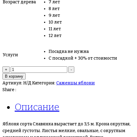
Возраст дерева
7 лет
8 лет
9 лет
10 лет
11 лет
12 лет
Посадка не нужна
Услуги
С посадкой + 30% от стоимости
Количество
+
-
товара
В корзину
Яблоня
Артикул:
Н/Д
Категория:
Саженцы яблони
Славянка
Share :
Описание
Яблоня сорта Славянка вырастает до 3,5 м. Крона округлая,
средней густоты. Листья мелкие, овальные, с округлым