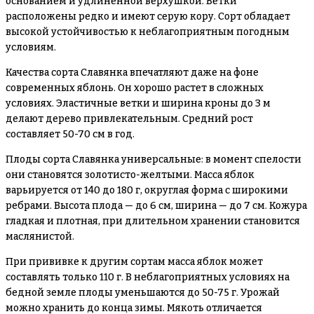
основанием и удлиненной верхушкой. Ветки
расположены редко и имеют серую кору. Сорт обладает
высокой устойчивостью к неблагоприятным погодным
условиям.
Качества сорта Славянка впечатляют даже на фоне
современных яблонь. Он хорошо растет в сложных
условиях. Эластичные ветки и ширина кроны до 3 м
делают дерево привлекательным. Средний рост
составляет 50-70 см в год.
Плоды сорта Славянка универсальные: в момент спелости
они становятся золотисто-желтыми. Масса яблок
варьируется от 140 до 180 г, округлая форма с широкими
ребрами. Высота плода — до 6 см, ширина — до 7 см. Кожура
гладкая и плотная, при длительном хранении становится
маслянистой.
При прививке к другим сортам масса яблок может
составлять только 110 г. В неблагоприятных условиях на
бедной земле плоды уменьшаются до 50-75 г. Урожай
можно хранить до конца зимы. Мякоть отличается