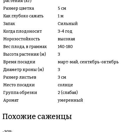
растения (кг)
Размер цветка
5 см
Как глубоко сажать
1 м
Запах
Сильный
Когда плодоносит
3-4 год
Морозостойкость
высокая
Вес плода, в граммах
140-180
Высота растения (м)
3
Время посадки
март-май, сентябрь-октябрь
Диаметр кроны (м)
3
Размер листьев
3 см
Место посадки
солнце
Группа обрезки
2 (слабая)
Аромат
умеренный
Похожие саженцы
-30%