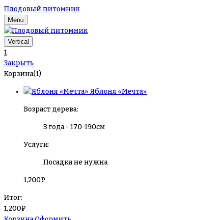
Плодовый питомник
Menu
Vertical
1
Закрыть
Корзина(1)
Яблоня «Мечта»
Возраст дерева:
3 года - 170-190см
Услуги:
Посадка не нужна
1,200
₽
Итог:
1,200
₽
Корзина
Оформить