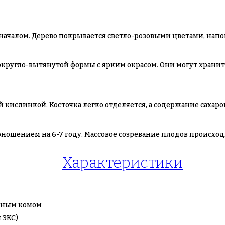
 началом. Дерево покрывается светло-розовыми цветами, на
округло-вытянутой формы с ярким окрасом. Они могут хранить
 кислинкой. Косточка легко отделяется, а содержание сахаров
ношением на 6-7 году. Массовое созревание плодов происходи
Характеристики
ляным комом
 ЗКС)