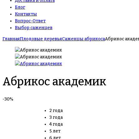
Доставка и оплата
Блог
Контакты
Вопрос-Ответ
Выбор саженцев
Главная
Плодовые деревья
Саженцы абрикоса
Абрикос акад
Абрикос академик
-30%
2 года
3 года
4 года
5 лет
6 лет