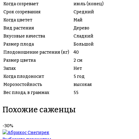
Когда созревает
июль (конец)
Срок созревания
Средний
Когда цветет
Май
Вид растения
Дерево
Вкусовые качества
Сладкий
Размер плода
Большой
Плодоношение растения (кг)
40
Размер цветка
2 см
Запах
Нет
Когда плодоносит
5 год
Морозостойкость
высокая
Вес плода, в граммах
55
Похожие саженцы
-30%