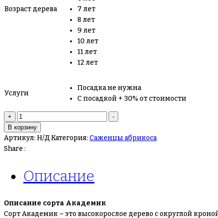
Возраст дерева
7 лет
8 лет
9 лет
10 лет
11 лет
12 лет
Посадка не нужна
Услуги
С посадкой + 30% от стоимости
Количество
+
-
товара
В корзину
Абрикос
Артикул:
Н/Д
Категория:
Саженцы абрикоса
академик
Share :
Описание
Описание сорта Академик
Сорт Академик – это высокорослое дерево с округлой кроной