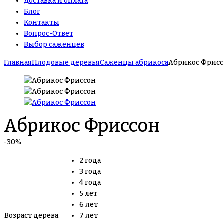
Доставка и оплата
Блог
Контакты
Вопрос-Ответ
Выбор саженцев
Главная
Плодовые деревья
Саженцы абрикоса
Абрикос Фрис
Абрикос Фриссон
-30%
2 года
3 года
4 года
5 лет
6 лет
Возраст дерева
7 лет