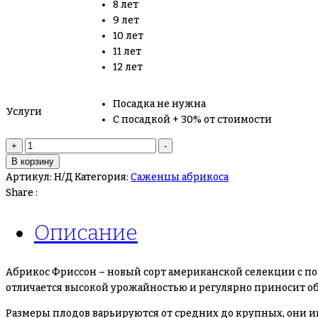
8 лет
9 лет
10 лет
11 лет
12 лет
Посадка не нужна
Услуги
С посадкой + 30% от стоимости
Количество
+
-
товара
В корзину
Абрикос
Артикул:
Н/Д
Категория:
Саженцы абрикоса
Фриссон
Share :
Описание
Абрикос Фриссон – новый сорт американской селекции с по
отличается высокой урожайностью и регулярно приносит об
Размеры плодов варьируются от средних до крупных, они и