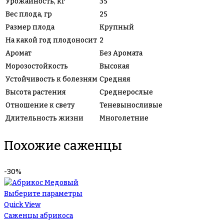
Урожайность, кг
35
Вес плода, гр
25
Размер плода
Крупный
На какой год плодоносит
2
Аромат
Без Аромата
Морозостойкость
Высокая
Устойчивость к болезням
Средняя
Высота растения
Среднерослые
Отношение к свету
Теневыносливые
Длительность жизни
Многолетние
Похожие саженцы
-30%
Выберите параметры
Quick View
Саженцы абрикоса