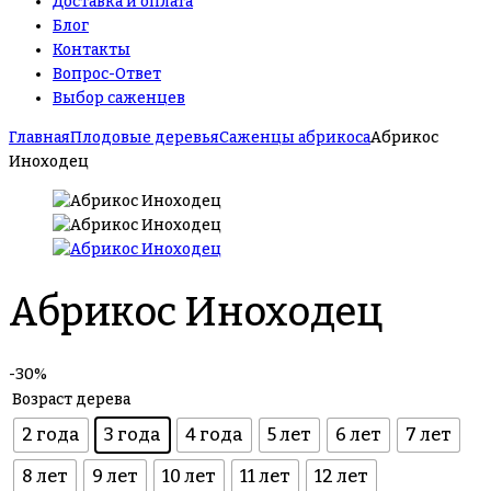
Доставка и оплата
Блог
Контакты
Вопрос-Ответ
Выбор саженцев
Главная
Плодовые деревья
Саженцы абрикоса
Абрикос
Иноходец
Абрикос Иноходец
-30%
Возраст дерева
2 года
3 года
4 года
5 лет
6 лет
7 лет
8 лет
9 лет
10 лет
11 лет
12 лет