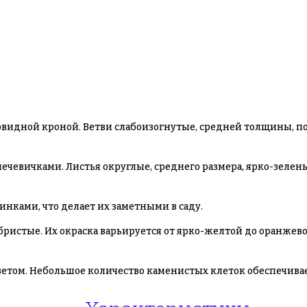
ровидной кроной. Ветви слабоизогнутые, средней толщины, п
вичками. Листья округлые, среднего размера, ярко-зеленые
нками, что делает их заметными в саду.
бристые. Их окраска варьируется от ярко-желтой до оранжев
етом. Небольшое количество каменистых клеток обеспечивае