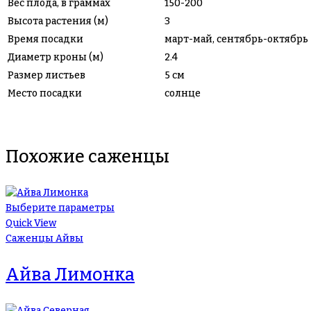
Вес плода, в граммах
150-200
Высота растения (м)
3
Время посадки
март-май, сентябрь-октябрь
Диаметр кроны (м)
2.4
Размер листьев
5 см
Место посадки
солнце
Похожие саженцы
Выберите параметры
Quick View
Саженцы Айвы
Айва Лимонка