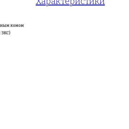
Характеристики
ляным комом
 ЗКС)