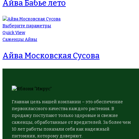
Айва Бабье лето
Выберите параметры
Quick View
Саженцы Айвы
Айва Московская Сусова
Главная цель нашей компании – это обеспечение
первоклассного качества каждого растения. В
продажу поступают только здоровые и свежие
саженцы, обработанные от вредителей. За более чем
10 лет работы показали себя как надежный
питомник, которому доверяют.