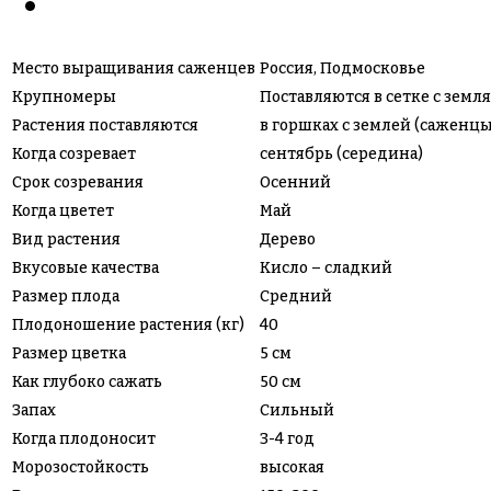
Место выращивания саженцев
Россия, Подмосковье
Крупномеры
Поставляются в сетке с зем
Растения поставляются
в горшках с землей (саженцы
Когда созревает
сентябрь (середина)
Срок созревания
Осенний
Когда цветет
Май
Вид растения
Дерево
Вкусовые качества
Кисло – сладкий
Размер плода
Средний
Плодоношение растения (кг)
40
Размер цветка
5 см
Как глубоко сажать
50 см
Запах
Сильный
Когда плодоносит
3-4 год
Морозостойкость
высокая