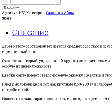
Количество
+
-
товара
В корзину
Айва
Артикул:
Н/Д
Категория:
Саженцы Айвы
Янтарная
Share :
Описание
Дерево этого сорта характеризуется среднерослостью и ша
гармоничный вид.
Ствол темно-серый, украшенный крупными коричневыми чече
особую привлекательность.
Цветки сорта имеют светло-розовую окраску с желтыми тычи
Плоды яблоковидной формы, крупные (150-200 г) и слаборе
потребителей.
Мякоть плотная, с оранжево-желтым или ярко-кремовым цв