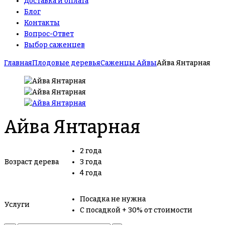
Доставка и оплата
Блог
Контакты
Вопрос-Ответ
Выбор саженцев
Главная
Плодовые деревья
Саженцы Айвы
Айва Янтарная
Айва Янтарная
2 года
Возраст дерева
3 года
4 года
Посадка не нужна
Услуги
С посадкой + 30% от стоимости