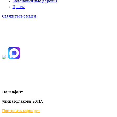
Колоновидные деревья
Цветы
Свяжитесь с нами
+7(495)665-90-50
+7(925)-555-99-19
info@plodovyipitomnik.ru
Наш офис:
улица Кулакова, 20с1А
Построить маршрут