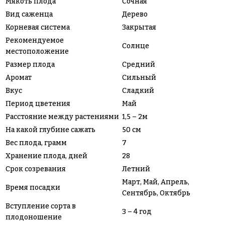
Мякоть плода
Сочная
Вид саженца
Дерево
Корневая система
Закрытая
Рекомендуемое
Солнце
местоположение
Размер плода
Средний
Аромат
Сильный
Вкус
Сладкий
Период цветения
Май
Расстояние между растениями
1,5 – 2м
На какой глубине сажать
50 см
Вес плода, грамм
7
Хранение плода, дней
28
Срок созревания
Летний
Март, Май, Апрель,
Время посадки
Сентябрь, Октябрь
Вступление сорта в
3 – 4 год
плодоношение