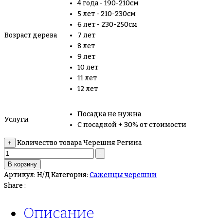
4 года - 190-210см
5 лет - 210-230см
6 лет - 230-250см
Возраст дерева
7 лет
8 лет
9 лет
10 лет
11 лет
12 лет
Посадка не нужна
Услуги
С посадкой + 30% от стоимости
Количество товара Черешня Регина
+
-
В корзину
Артикул:
Н/Д
Категория:
Саженцы черешни
Share :
Описание