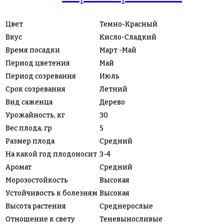
Цвет
Темно-Красный
Вкус
Кисло-Сладкий
Время посадки
Март -Май
Период цветения
Май
Период созревания
Июль
Срок созревания
Летний
Вид саженца
Дерево
Урожайность, кг
30
Вес плода, гр
5
Размер плода
Средний
На какой год плодоносит
3-4
Аромат
Средний
Морозостойкость
Высокая
Устойчивость к болезням
Высокая
Высота растения
Среднерослые
Отношение к свету
Теневыносливые