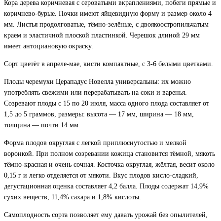
Кора дерева коричневая с сероватыми вкраплениями, побеги прямые и
коричнево-бурые. Почки имеют яйцевидную форму и размер около 4
мм. Листья продолговатые, тёмно-зелёные, с двоякоостропильчатым
краем и эластичной плоской пластинкой. Черешок длиной 29 мм
имеет антоциановую окраску.
Сорт цветёт в апреле-мае, кисти компактные, с 3-6 белыми цветками.
Плоды черемухи Церападус Новелла универсальны: их можно
употреблять свежими или перерабатывать на соки и варенья.
Созревают плоды с 15 по 20 июля, масса одного плода составляет от
1,5 до 5 граммов, размеры: высота — 17 мм, ширина — 18 мм,
толщина — почти 14 мм.
Форма плодов округлая с легкой приплюснутостью и мелкой
воронкой. При полном созревании кожица становится тёмной, мякоть
тёмно-красная и очень сочная. Косточка округлая, жёлтая, весит около
0,15 г и легко отделяется от мякоти. Вкус плодов кисло-сладкий,
дегустационная оценка составляет 4,2 балла. Плоды содержат 14,9%
сухих веществ, 11,4% сахара и 1,8% кислоты.
Самоплодность сорта позволяет ему давать урожай без опылителей,