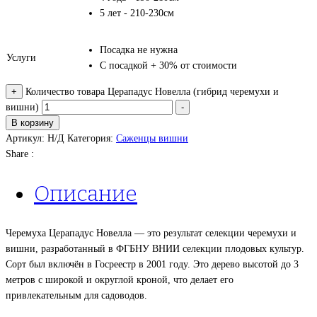
5 лет - 210-230см
Посадка не нужна
Услуги
С посадкой + 30% от стоимости
+
Количество товара Церападус Новелла (гибрид черемухи и
вишни)
-
В корзину
Артикул:
Н/Д
Категория:
Саженцы вишни
Share :
Описание
Черемуха Церападус Новелла — это результат селекции черемухи и
вишни, разработанный в ФГБНУ ВНИИ селекции плодовых культур.
Сорт был включён в Госреестр в 2001 году. Это дерево высотой до 3
метров с широкой и округлой кроной, что делает его
привлекательным для садоводов.