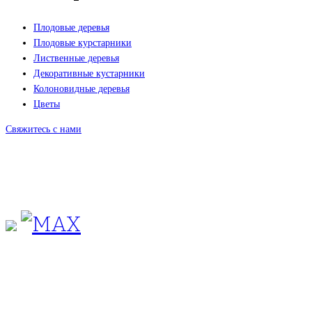
Плодовые деревья
Плодовые курстарники
Лиственные деревья
Декоративные кустарники
Колоновидные деревья
Цветы
Свяжитесь с нами
+7(495)665-90-50
+7(925)-555-99-19
info@plodovyipitomnik.ru