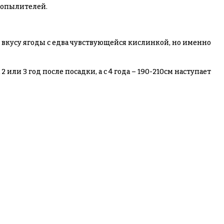
-опылителей.
у вкусу ягоды с едва чувствующейся кислинкой, но именно
или 3 год после посадки, а с 4 года – 190-210см наступает