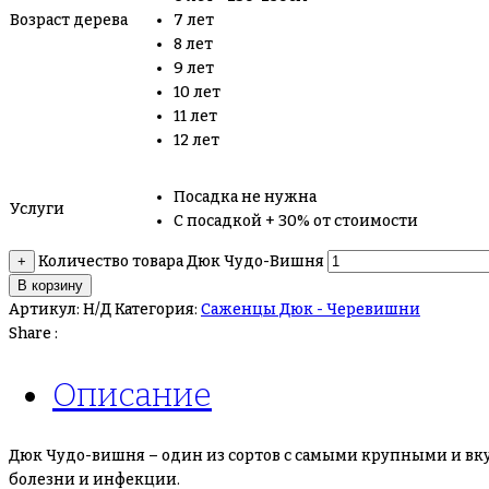
Возраст дерева
7 лет
8 лет
9 лет
10 лет
11 лет
12 лет
Посадка не нужна
Услуги
С посадкой + 30% от стоимости
Количество товара Дюк Чудо-Вишня
+
В корзину
Артикул:
Н/Д
Категория:
Саженцы Дюк - Черевишни
Share :
Описание
Дюк Чудо-вишня – один из сортов с самыми крупными и вку
болезни и инфекции.