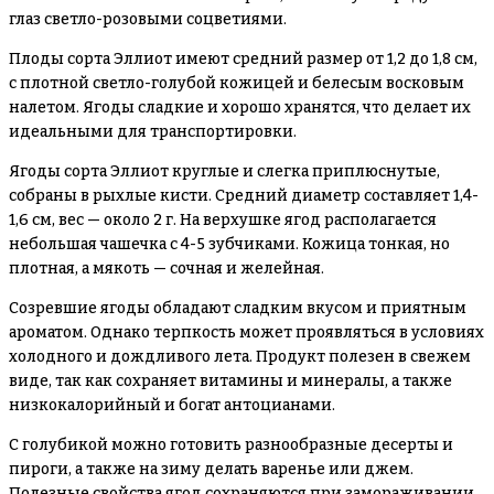
глаз светло-розовыми соцветиями.
Плоды сорта Эллиот имеют средний размер от 1,2 до 1,8 см,
с плотной светло-голубой кожицей и белесым восковым
налетом. Ягоды сладкие и хорошо хранятся, что делает их
идеальными для транспортировки.
Ягоды сорта Эллиот круглые и слегка приплюснутые,
собраны в рыхлые кисти. Средний диаметр составляет 1,4-
1,6 см, вес — около 2 г. На верхушке ягод располагается
небольшая чашечка с 4-5 зубчиками. Кожица тонкая, но
плотная, а мякоть — сочная и желейная.
Созревшие ягоды обладают сладким вкусом и приятным
ароматом. Однако терпкость может проявляться в условиях
холодного и дождливого лета. Продукт полезен в свежем
виде, так как сохраняет витамины и минералы, а также
низкокалорийный и богат антоцианами.
С голубикой можно готовить разнообразные десерты и
пироги, а также на зиму делать варенье или джем.
Полезные свойства ягод сохраняются при замораживании