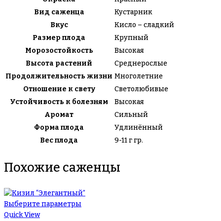
Вид саженца
Кустарник
Вкус
Кисло – сладкий
Размер плода
Крупный
Морозостойкость
Высокая
Высота растений
Среднерослые
Продолжительность жизни
Многолетние
Отношение к свету
Светолюбивые
Устойчивость к болезням
Высокая
Аромат
Сильный
Форма плода
Удлинённый
Вес плода
9-11 г гр.
Похожие саженцы
Выберите параметры
Quick View