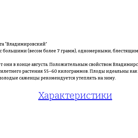
та “Владимировский”
с большими (весом более 7 грамм), одномерными, блестящи
еют они в конце августа. Положительным свойством Владимирс
илетнего растения 55–60 килограммов. Плоды идеальны как в
молодые саженцы рекомендуется утеплять на зиму.
Характеристики