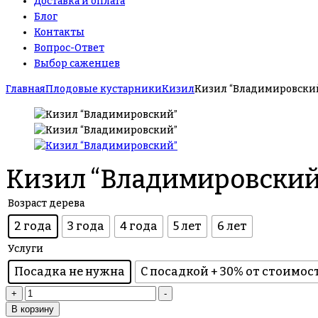
Доставка и оплата
Блог
Контакты
Вопрос-Ответ
Выбор саженцев
Главная
Плодовые кустарники
Кизил
Кизил “Владимировски
Кизил “Владимировский
Возраст дерева
2 года
3 года
4 года
5 лет
6 лет
Услуги
Посадка не нужна
С посадкой + 30% от стоимос
Количество
+
-
товара
В корзину