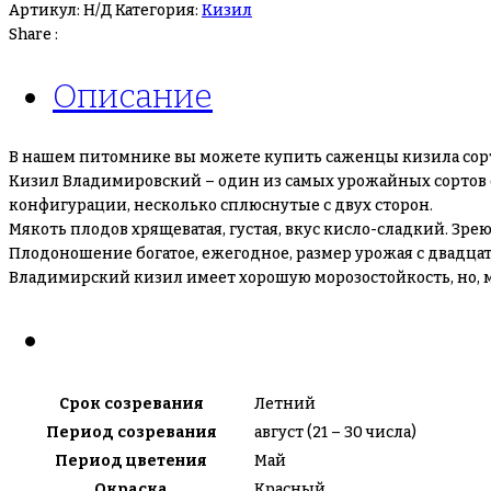
Кизил
Артикул:
Н/Д
Категория:
Кизил
“Владимировский”
Share :
Описание
В нашем питомнике вы можете купить саженцы кизила сор
Кизил Владимировский – один из самых урожайных сортов 
конфигурации, несколько сплюснутые с двух сторон.
Мякоть плодов хрящеватая, густая, вкус кисло-сладкий. Зр
Плодоношение богатое, ежегодное, размер урожая с двадцат
Владимирский кизил имеет хорошую морозостойкость, но, 
Срок созревания
Летний
Период созревания
август (21 – 30 числа)
Период цветения
Май
Окраска
Красный