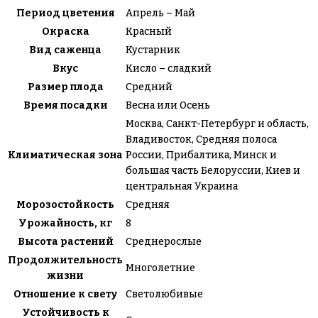
Период цветения
Апрель – Май
Окраска
Красный
Вид саженца
Кустарник
Вкус
Кисло – сладкий
Размер плода
Средний
Время посадки
Весна или Осень
Москва, Санкт-Петербург и область,
Владивосток, Средняя полоса
Климатическая зона
России, Прибалтика, Минск и
большая часть Белоруссии, Киев и
центральная Украина
Морозостойкость
Средняя
Урожайность, кг
8
Высота растений
Среднерослые
Продолжительность
Многолетние
жизни
Отношение к свету
Светолюбивые
Устойчивость к