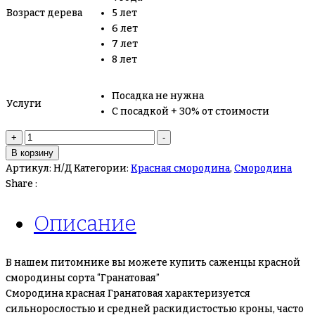
Возраст дерева
5 лет
6 лет
7 лет
8 лет
Посадка не нужна
Услуги
С посадкой + 30% от стоимости
Количество
+
-
товара
В корзину
Красная
Артикул:
Н/Д
Категории:
Красная смородина
,
Смородина
смородина
Share :
“Гранатовая”
Описание
В нашем питомнике вы можете купить саженцы красной
смородины сорта “Гранатовая”
Смородина красная Гранатовая характеризуется
сильнорослостью и средней раскидистостью кроны, часто