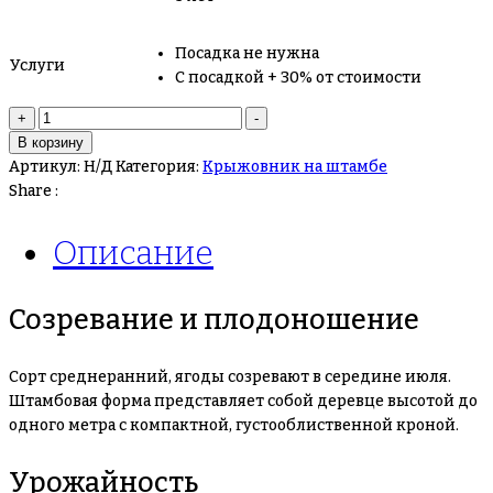
Посадка не нужна
Услуги
С посадкой + 30% от стоимости
Количество
+
-
товара
В корзину
Крыжовник
Артикул:
Н/Д
Категория:
Крыжовник на штамбе
на
Share :
штамбе
Яркий
Описание
Созревание и плодоношение
Сорт среднеранний, ягоды созревают в середине июля.
Штамбовая форма представляет собой деревце высотой до
одного метра с компактной, густооблиственной кроной.
Урожайность