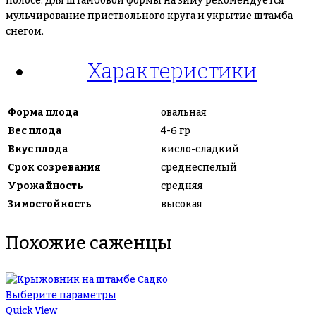
полосе. Для штамбовой формы на зиму рекомендуется
мульчирование приствольного круга и укрытие штамба
снегом.
Характеристики
Форма плода
овальная
Вес плода
4-6 гр
Вкус плода
кисло-сладкий
Срок созревания
среднеспелый
Урожайность
средняя
Зимостойкость
высокая
Похожие саженцы
Выберите параметры
Quick View