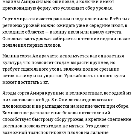
малины Амира сильно ошипован, а колючки имеют
крючковидную форму, что усложняет сбор урожая.
Сорт Амира отличается ранним плодоношением. В тёплых
регионах урожай можно ожидать уже к середине июля, в
холодных областях — к концу июля или началу августа.
Основная часть урожая собирается в течение недели после
появления первых плодов.
Малина сорта Амира часто используется как однолетняя
культура, что позволяет ягодам вырасти крупнее, но
требует тщательного ухода, включая полное срезание
веток на зиму и их укрытие. Урожайность с одного куста
может достигать 3 кг.
Ягоды сорта Амира крупные и великолепные, вес одной из
них составляет от 6 до 8 г. Они легко отделяются от
плодоножки и не распадаются на мелкие части при сборе.
Компактное расположение боковых ответвлений
способствует быстрому сбору урожая, а крепкое сцепление
костянок позволяет ягодам не мяться. Это делает
возможной транспортировку плодов на дальние