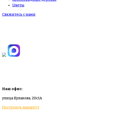
Цветы
Свяжитесь с нами
+7(495)665-90-50
+7(925)-555-99-19
info@plodovyipitomnik.ru
Наш офис:
улица Кулакова, 20с1А
Построить маршрут