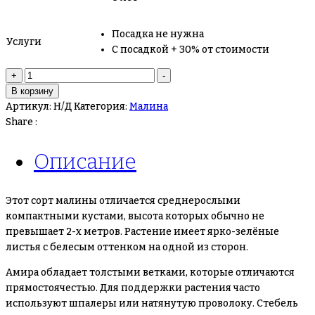
Посадка не нужна
Услуги
С посадкой + 30% от стоимости
Количество
+
-
товара
В корзину
Малина
Артикул:
Н/Д
Категория:
Малина
Амира
Share :
(Amira)
Описание
Этот сорт малины отличается среднерослыми
компактными кустами, высота которых обычно не
превышает 2-х метров. Растение имеет ярко-зелёные
листья с белесым оттенком на одной из сторон.
Амира обладает толстыми ветками, которые отличаются
прямостоячестью. Для поддержки растения часто
используют шпалеры или натянутую проволоку. Стебель