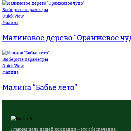
Выберите параметры
Quick View
Малина
Малиновое дерево “Оранжевое чу
Выберите параметры
Quick View
Малина
Малина “Бабье лето”
Главная цель нашей компании – это обеспечение