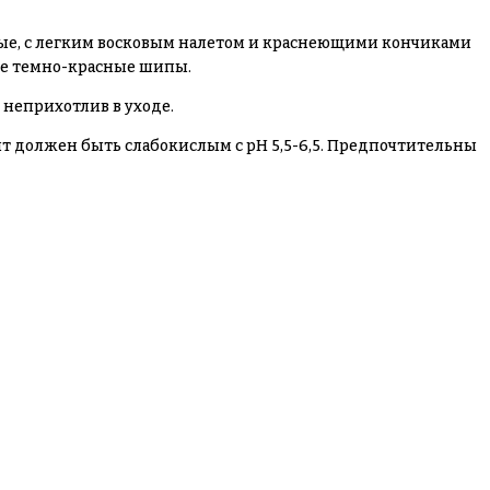
ные, с легким восковым налетом и краснеющими кончиками
ые темно-красные шипы.
неприхотлив в уходе.
нт должен быть слабокислым с pH 5,5-6,5. Предпочтительны