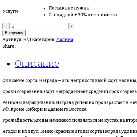
Посадка не нужна
Услуги
С посадкой + 30% от стоимости
Количество
+
-
товара
В корзину
Малина
Артикул:
Н/Д
Категория:
Малина
Награда
Share :
Описание
Описание сорта: Награда — это неприхотливый сорт малины
Сроки созревания: Сорт Награда имеет средний срок созрев
Регионы выращивания: Награда успешно произрастает в Нече
РФ, кроме Сибири и Дальнего Востока.
Урожайность: Ягоды начинают появляться на кустах на втор
Ягоды и их вкус: Темно-красные ягоды сорта Награда удлинен