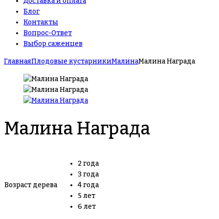
Доставка и оплата
Блог
Контакты
Вопрос-Ответ
Выбор саженцев
Главная
Плодовые кустарники
Малина
Малина Награда
Малина Награда
2 года
3 года
Возраст дерева
4 года
5 лет
6 лет