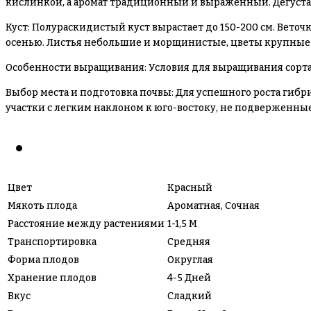
кислинкой, а аромат традиционный и выраженный. Дегустац
Куст: Полураскидистый куст вырастает до 150-200 см. Ве
осенью. Листья небольшие и морщинистые, цветы крупные 
Особенности выращивания: Условия для выращивания сорта 
Выбор места и подготовка почвы: Для успешного роста гиб
участки с легким наклоном к юго-востоку, не подверженны
Цвет
Красный
Мякоть плода
Ароматная, Сочная
Расстояние между растениями
1-1,5 М
Транспортировка
Средняя
Форма плодов
Округлая
Хранение плодов
4-5 Дней
Вкус
Сладкий