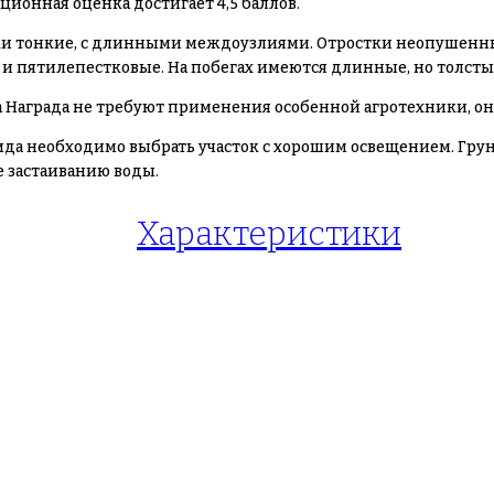
ионная оценка достигает 4,5 баллов.
точки тонкие, с длинными междоузлиями. Отростки неопушен
и пятилепестковые. На побегах имеются длинные, но толст
Награда не требуют применения особенной агротехники, он 
рида необходимо выбрать участок с хорошим освещением. Гру
е застаиванию воды.
Характеристики