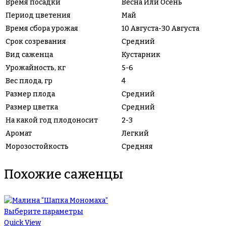
Время посадки
Весна Или Осень
Период цветения
Май
Время сбора урожая
10 Августа-30 Августа
Срок созревания
Средний
Вид саженца
Кустарник
Урожайность, кг
5-6
Вес плода, гр
4
Размер плода
Средний
Размер цветка
Средний
На какой год плодоносит
2-3
Аромат
Легкий
Морозостойкость
Средняя
Похожие саженцы
Выберите параметры
Quick View