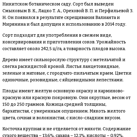
Никитском ботаническом саду. Сорт был выведен
Смыковым В. К., Лацко Т. А., Ореховой В. П. и Перфильевой З.
Н. Он появился в результате скрещивания Валианта и
Мирянина и был допущен к использованию в 2014 году.
Сорт подходит для употребления в свежем виде,
консервирования и приготовления соков. Урожайность
составляет около 242,5 ц/га, а товарность плодов высока.
Дерево имеет сильнорослую структуру с метельчатой и
слегка раскидистой кроной. Листья ланцетовидные,
зеленые и матовые, с городчато-пильчатым краем. Цветки
одиночные, розовидные, с яйцевидными лепестками.
Плоды имеют желтую основную окраску и карминово-
красную или красную покровную. Они округлые, весом от
150 до 250 граммов. Кожица средней толщины,
бархатистая, с умеренным опушением. Мякоть желтого
цвета, сочная и волокнистая, с кисло-сладким вкусом.
Косточка крупная и не отделяется от мякоти. Содержание
сухого вещества – 13,6%, сахара – 12,1%, кислоты – 0,92%,