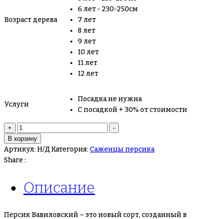
6 лет - 230-250см
Возраст дерева
7 лет
8 лет
9 лет
10 лет
11 лет
12 лет
Посадка не нужна
Услуги
С посадкой + 30% от стоимости
Количество
+
-
товара
В корзину
Персик
Артикул:
Н/Д
Категория:
Саженцы персика
Вавиловский
Share :
Описание
Персик Вавиловский – это новый сорт, созданный в