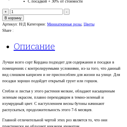
С посадкой + 30% от стоимости
Количество
+
-
товара
В корзину
Розы
Артикул:
Н/Д
Категории:
Миниатюрные розы
,
Цветы
Кордана
Share :
Описание
Лучше всего сорт Кордана подходит для содержания и посадки в
помещениях с контролируемыми условиями, из-за того, что данный
вид слишком капризен и не приспособлен для жизни на улице. Для
посадки хорошо подойдет открытый грунт или горшок.
Стебли и листья у этого растения мелкие, обладают насыщенным
зеленым окрасом, плавно переходящим в темно-зеленый и
изумрудный цвет. С наступлением весны бутоны начинают
распускаться, продолжительность этого 7-6 месяцев.
Главной отличительной чертой этих роз является то, что они
практически не обладают никаким ароматом.