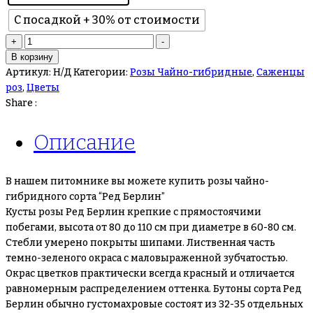
С посадкой + 30% от стоимости
Количество
+
-
товара
В корзину
Розы
Артикул:
Н/Д
Категории:
Розы Чайно-гибридные
,
Саженцы
“Ред
роз
,
Цветы
Берлин”
Share :
Описание
В нашем питомнике вы можете купить розы чайно-
гибридного сорта “Ред Берлин”
Кусты розы Ред Берлин крепкие с прямостоячими
побегами, высота от 80 до 110 см при диаметре в 60-80 см.
Стебли умерено покрыты шипами. Лиственная часть
темно-зеленого окраса с маловыраженной зубчатостью.
Окрас цветков практически всегда красный и отличается
равномерным распределением оттенка. Бутоны сорта Ред
Берлин обычно густомахровые состоят из 32-35 отдельных