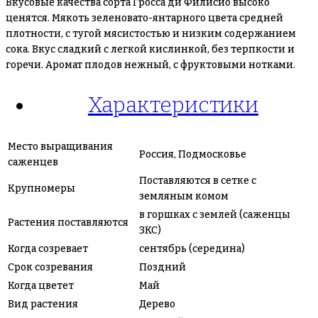
Вкусовые качества сорта Гросса ди Филисио высоко
ценятся. Мякоть зеленовато-янтарного цвета средней
плотности, с тугой мясистостью и низким содержанием
сока. Вкус сладкий с легкой кислинкой, без терпкости и
горечи. Аромат плодов нежный, с фруктовыми нотками.
Характеристики
Место выращивания
Россия, Подмосковье
саженцев
Поставляются в сетке с
Крупномеры
земляным комом
в горшках с землей (саженцы
Растения поставляются
ЗКС)
Когда созревает
сентябрь (середина)
Срок созревания
Поздний
Когда цветет
Май
Вид растения
Дерево