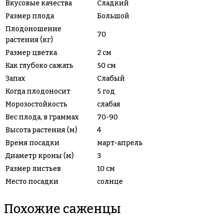
Вкусовые качества
Сладкий
Размер плода
Большой
Плодоношение
70
растения (кг)
Размер цветка
2 см
Как глубоко сажать
50 см
Запах
Слабый
Когда плодоносит
5 год
Морозостойкость
слабая
Вес плода, в граммах
70-90
Высота растения (м)
4
Время посадки
март-апрель
Диаметр кроны (м)
3
Размер листьев
10 см
Место посадки
солнце
Похожие саженцы