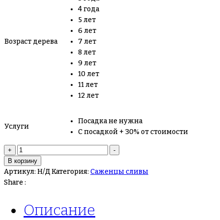
4 года
5 лет
6 лет
Возраст дерева
7 лет
8 лет
9 лет
10 лет
11 лет
12 лет
Посадка не нужна
Услуги
С посадкой + 30% от стоимости
Количество
+
-
товара
В корзину
Слива
Артикул:
Н/Д
Категория:
Саженцы сливы
Гросса
Share :
ди
Филисио
Описание