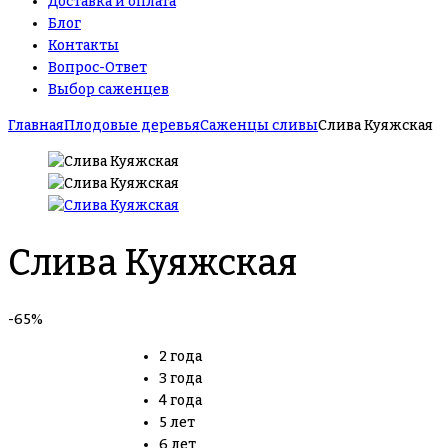
Доставка и оплата
Блог
Контакты
Вопрос-Ответ
Выбор саженцев
Главная
Плодовые деревья
Саженцы сливы
Слива Куяжская
Слива Куяжская
-65%
2 года
3 года
4 года
5 лет
6 лет