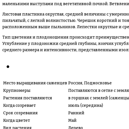
маленькими выступами под вегетативной почкой. Ветвление
Листовая пластинка округлая, средней величины с умеренно
пильчатый, с легкой волнистостью. Черешок короткий и тон
расположенным выше пыльников. Лепестки округлые и сред
Тип цветения и плодоношения происходит преимущественно 
Углубление у плодоножки средней глубины, кончик углубле
среднего размера и интенсивности, представленными изоли
Место выращивания саженцев
Россия, Подмосковье
Крупномеры
Поставляются в сетке с зем
Растения поставляются
в горшках с землей (саженцы
Когда созревает
июль (середина)
Срок созревания
Ранний
Когда цветет
Май
Вид растения
Дерево