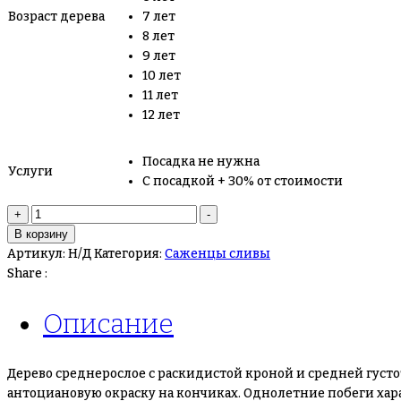
Возраст дерева
7 лет
8 лет
9 лет
10 лет
11 лет
12 лет
Посадка не нужна
Услуги
С посадкой + 30% от стоимости
Количество
+
-
товара
В корзину
Слива
Артикул:
Н/Д
Категория:
Саженцы сливы
Куяжская
Share :
Описание
Дерево среднерослое с раскидистой кроной и средней густо
антоциановую окраску на кончиках. Однолетние побеги ха