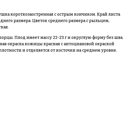
ушка короткозаостренная с острым кончиком. Край листа
днего размера. Цветок среднего размера с рыльцем,
кая.
цы. Плод имеет массу 22-23 г и округлую форму без шва.
вная окраска кожицы красная с антоциановой окраской
отности и отделяется от косточки на среднем уровне.