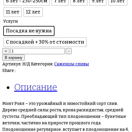
6 лет - 230-250см
7 лет
8 лет
9 лет
10 лет
11 лет
12 лет
Услуги
Посадка не нужна
С посадкой + 30% от стоимости
+
-
В корзину
Артикул:
Н/Д
Категория:
Саженцы сливы
Share :
Описание
Монт Роял – это урожайный и зимостойкий сорт слив.
Дерево средней силы роста, крона раскидистая, средней
густоты. Преобладающий тип плодоношения – букетные
веточки, частично на приросте прошлого года.
Плодоношение регулярное. вступает в плодоношение на 4,