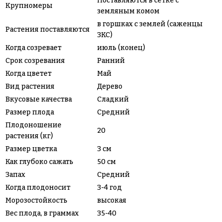
Поставляются в сетке с
Крупномеры
земляным комом
в горшках с землей (саженцы
Растения поставляются
ЗКС)
Когда созревает
июль (конец)
Срок созревания
Ранний
Когда цветет
Май
Вид растения
Дерево
Вкусовые качества
Сладкий
Размер плода
Средний
Плодоношение
20
растения (кг)
Размер цветка
3 см
Как глубоко сажать
50 см
Запах
Средний
Когда плодоносит
3-4 год
Морозостойкость
высокая
Вес плода, в граммах
35-40