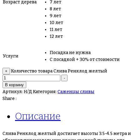
Возраст дерева
7 лет
8 лет
9 лет
10 лет
11 лет
12 лет
Посадка не нужна
Услуги
С посадкой + 30% от стоимости
Количество товара Слива Ренклод желтый
+
-
В корзину
Артикул:
Н/Д
Категория:
Саженцы сливы
Share :
Описание
Слива Ренклод желтый достигает высоты 3.5-4.5 метра и