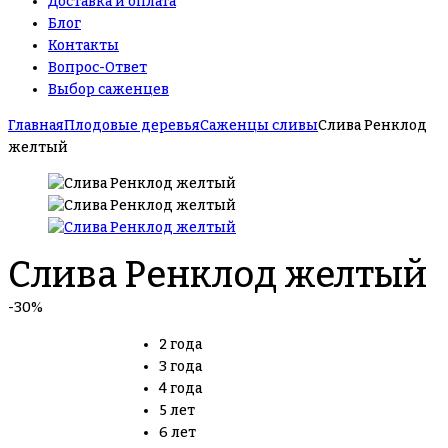
Доставка и оплата
Блог
Контакты
Вопрос-Ответ
Выбор саженцев
Главная
Плодовые деревья
Саженцы сливы
Слива Ренклод
желтый
Слива Ренклод желтый
-30%
2 года
3 года
4 года
5 лет
6 лет