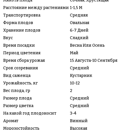
Мякоть плода
Сочная, Хрустящая
Расстояние между растениями
1-1,5 М
Транспортировка
Средняя
Форма плодов
Овальная
Хранение плодов
6-7 Дней
Вкус
Сладкий
Время посадки
Весна Или Осень
Период цветения
Май
Время сбора урожая
15 Августа-10 Сентября
Срок созревания
Средний
Вид саженца
Кустарник
Урожайность, кг
10-12
Вес плода, гр
2
Размер плода
Средний
Размер цветка
Средний
На какой год плодоносит
3-4
Аромат
Винный
Морозостойкость
Высокая