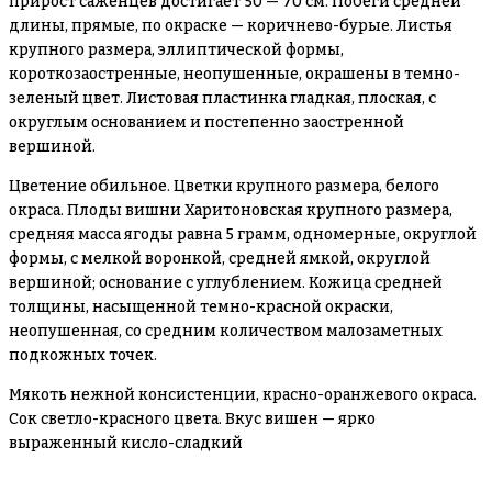
прирост саженцев достигает 50 — 70 см. Побеги средней
длины, прямые, по окраске — коричнево-бурые. Листья
крупного размера, эллиптической формы,
короткозаостренные, неопушенные, окрашены в темно-
зеленый цвет. Листовая пластинка гладкая, плоская, с
округлым основанием и постепенно заостренной
вершиной.
Цветение обильное. Цветки крупного размера, белого
окраса. Плоды вишни Харитоновская крупного размера,
средняя масса ягоды равна 5 грамм, одномерные, округлой
формы, с мелкой воронкой, средней ямкой, округлой
вершиной; основание с углублением. Кожица средней
толщины, насыщенной темно-красной окраски,
неопушенная, со средним количеством малозаметных
подкожных точек.
Мякоть нежной консистенции, красно-оранжевого окраса.
Сок светло-красного цвета. Вкус вишен — ярко
выраженный кисло-сладкий