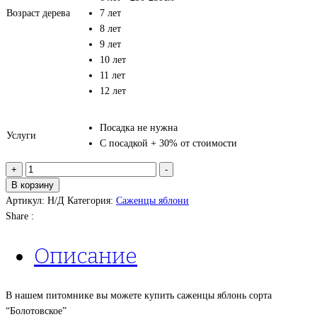
Возраст дерева
7 лет
8 лет
9 лет
10 лет
11 лет
12 лет
Посадка не нужна
Услуги
С посадкой + 30% от стоимости
Количество
+
-
товара
В корзину
Яблоня
Артикул:
Н/Д
Категория:
Саженцы яблони
Болотовское
Share :
Описание
В нашем питомнике вы можете купить саженцы яблонь сорта
“Болотовское”