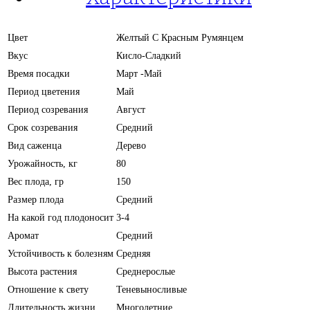
Цвет
Желтый С Красным Румянцем
Вкус
Кисло-Сладкий
Время посадки
Март -Май
Период цветения
Май
Период созревания
Август
Срок созревания
Средний
Вид саженца
Дерево
Урожайность, кг
80
Вес плода, гр
150
Размер плода
Средний
На какой год плодоносит
3-4
Аромат
Средний
Устойчивость к болезням
Средняя
Высота растения
Среднерослые
Отношение к свету
Теневыносливые
Длительность жизни
Многолетние