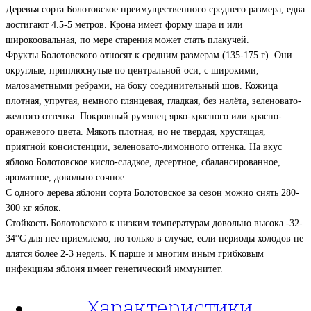
Деревья сорта Болотовское преимущественного среднего размера, едва
достигают 4.5-5 метров. Крона имеет форму шара и или
широкоовальная, по мере старения может стать плакучей.
Фрукты Болотовского относят к средним размерам (135-175 г). Они
округлые, приплюснутые по центральной оси, с широкими,
малозаметными ребрами, на боку соединительный шов. Кожица
плотная, упругая, немного глянцевая, гладкая, без налёта, зеленовато-
желтого оттенка. Покровный румянец ярко-красного или красно-
оранжевого цвета. Мякоть плотная, но не твердая, хрустящая,
приятной консистенции, зеленовато-лимонного оттенка. На вкус
яблоко Болотовское кисло-сладкое, десертное, сбалансированное,
ароматное, довольно сочное.
С одного дерева яблони сорта Болотовское за сезон можно снять 280-
300 кг яблок.
Стойкость Болотовского к низким температурам довольно высока -32-
34°С для нее приемлемо, но только в случае, если периоды холодов не
длятся более 2-3 недель. К парше и многим иным грибковым
инфекциям яблоня имеет генетический иммунитет.
Характеристики