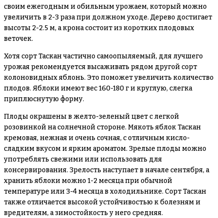
своим ежегодным и обильным урожаем, который можно
увеличить в 2-3 раза при должном уходе. Дерево достигает
высоты 2-2.5 м, а крона состоит из коротких плодовых
веточек.
Хотя сорт Таскан частично самоопыляемый, для лучшего
урожая рекомендуется высаживать рядом другой сорт
колоновидных яблонь. Это поможет увеличить количество
плодов. Яблоки имеют вес 160-180 г и круглую, слегка
приплюснутую форму.
Плоды окрашены в желто-зеленый цвет с легкой
розовинкой на солнечной стороне. Мякоть яблок Таскан
кремовая, нежная и очень сочная, с отличным кисло-
сладким вкусом и ярким ароматом. Зрелые плоды можно
употреблять свежими или использовать для
консервирования. Зрелость наступает в начале сентября, а
хранить яблоки можно 1-2 месяца при обычной
температуре или 3-4 месяца в холодильнике. Сорт Таскан
также отличается высокой устойчивостью к болезням и
вредителям, а зимостойкость у него средняя.