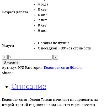
4 года
5 лет
Возраст дерева
6 лет
7 лет
8 лет
9 лет
Посадка не нужна
Услуги
С посадкой + 30% от стоимости
Количество
+
-
товара
В корзину
Яблоня
Артикул:
Н/Д
Категория:
Колоновидная Яблоня
Колоновидная
Share :
Таскан
Описание
Колоновидная яблоня Таскан начинает плодоносить на
второй-третий год после посадки. Этот сорт известен