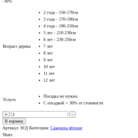
-30%
2 года - 150-170см
3 года - 170-190см
4 года - 190-210см
5 лет - 210-230см
6 лет - 230-250см
Возраст дерева
7 лет
8 лет
9 лет
10 лет
11 лет
12 лет
Посадка не нужна
Услуги
С посадкой + 30% от стоимости
Количество
+
-
товара
В корзину
Яблоня
Артикул:
Н/Д
Категория:
Саженцы яблони
«Медовый
Share :