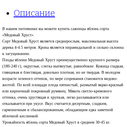
Хруст»
(
Описание
Хани
Крисп,
Хоней
В нашем питомнике вы можете купить саженцы яблонь сорта
Крисп
«Медовый Хруст».
)
Сорт Медовый Хруст является среднерослым, максимальная высота
дерева 4-4.5 метров. Крона является пирамидальной и сильно склонна
к загущиванию.
Плоды яблони Медовый Хруст преимущественно крупного размера
(180-240 г), округлые, слегка вытянутые, равнобокие. Кожица гладкая,
глянцевая и блестящая, довольно плотная, но не твердая. В молодом
возрасте зеленого оттенок, по мере созревания становится медово-
желтой. По всей площади плода пятнистый, размытый якрко-красный
или кирпичный покровный румянец. Мякоть светло-кремового
оттенка, очень хрустящая и хрупкая, легко разламывается или
откалывается при укусе. Вкус считается десертным, сладким,
гармоничным и сбалансированным, обладающим едва заметной
яблочной кислинкой.
Урожайность яблонь сорта Медовый Хруст в среднем 30-45 кг.