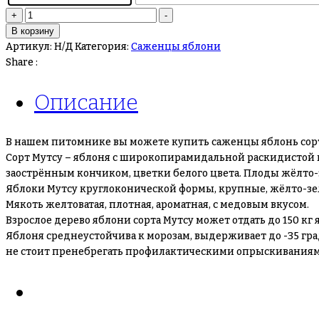
+
-
В корзину
Артикул:
Н/Д
Категория:
Саженцы яблони
Share :
Описание
В нашем питомнике вы можете купить саженцы яблонь сорт
Сорт Мутсу – яблоня с широкопирамидальной раскидистой к
заострённым кончиком, цветки белого цвета. Плоды жёлто-
Яблоки Мутсу круглоконической формы, крупные, жёлто-зелё
Мякоть желтоватая, плотная, ароматная, с медовым вкусом.
Взрослое дерево яблони сорта Мутсу может отдать до 150 кг 
Яблоня среднеустойчива к морозам, выдерживает до -35 гр
не стоит пренебрегать профилактическими опрыскиваниями