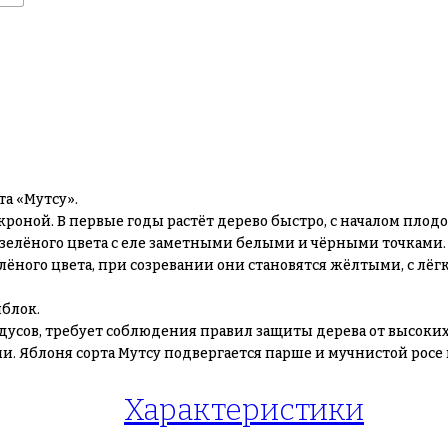
а «Мутсу».
роной. В первые годы растёт дерево быстро, с началом плод
зелёного цвета с еле заметными белыми и чёрными точками.
ного цвета, при созревании они становятся жёлтыми, с лёгк
яблок.
адусов, требует соблюдения правил защиты дерева от высоки
. Яблоня сорта Мутсу подвергается парше и мучнистой росе
Характеристики