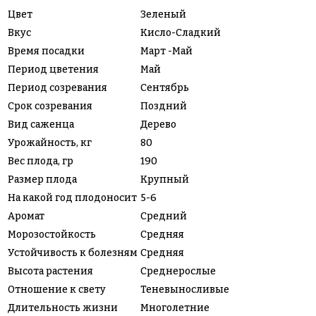
Цвет
Зеленый
Вкус
Кисло-Сладкий
Время посадки
Март -Май
Период цветения
Май
Период созревания
Сентябрь
Срок созревания
Поздний
Вид саженца
Дерево
Урожайность, кг
80
Вес плода, гр
190
Размер плода
Крупный
На какой год плодоносит
5-6
Аромат
Средний
Морозостойкость
Средняя
Устойчивость к болезням
Средняя
Высота растения
Среднерослые
Отношение к свету
Теневыносливые
Длительность жизни
Многолетние