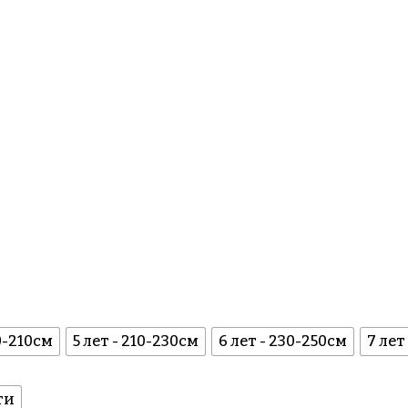
90-210см
5 лет - 210-230см
6 лет - 230-250см
7 лет
ти