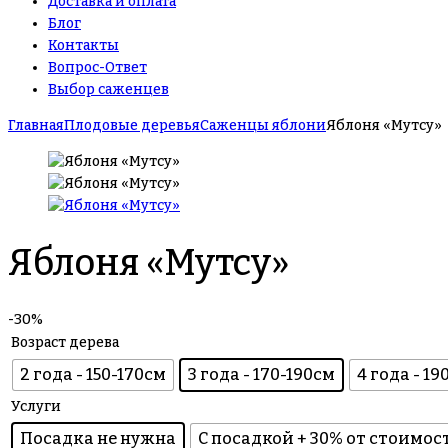
Доставка и оплата
Блог
Контакты
Вопрос-Ответ
Выбор саженцев
Главная
Плодовые деревья
Саженцы яблони
Яблоня «Мутсу»
Яблоня «Мутсу»
-30%
Возраст дерева
2 года - 150-170см
3 года - 170-190см
4 года - 1
Услуги
Посадка не нужна
С посадкой + 30% от стоимос