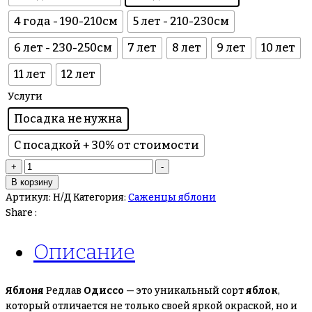
4 года - 190-210см
5 лет - 210-230см
6 лет - 230-250см
7 лет
8 лет
9 лет
10 лет
11 лет
12 лет
Услуги
Посадка не нужна
С посадкой + 30% от стоимости
Количество
+
-
товара
В корзину
Яблоня
Артикул:
Н/Д
Категория:
Саженцы яблони
Одиссо
Share :
(Редлав Одиссо)
Описание
Яблоня
Редлав
Одиссо
— это уникальный сорт
яблок
,
который отличается не только своей яркой окраской, но и