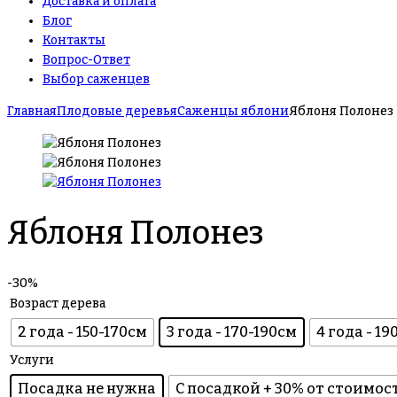
Доставка и оплата
Блог
Контакты
Вопрос-Ответ
Выбор саженцев
Главная
Плодовые деревья
Саженцы яблони
Яблоня Полонез
Яблоня Полонез
-30%
Возраст дерева
2 года - 150-170см
3 года - 170-190см
4 года - 1
Услуги
Посадка не нужна
С посадкой + 30% от стоимос