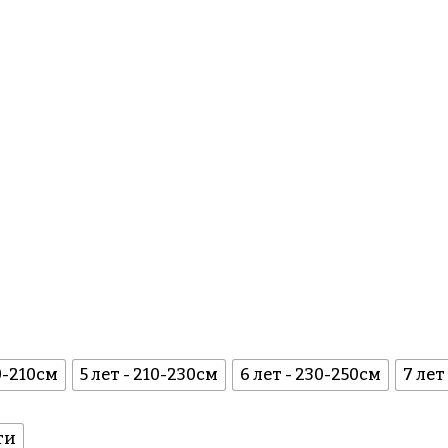
90-210см
5 лет - 210-230см
6 лет - 230-250см
7 лет
ти