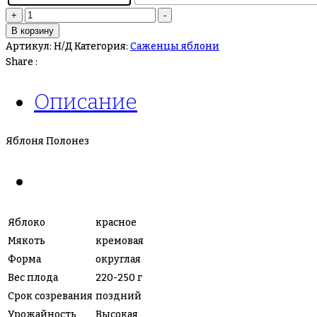
Количество
+
-
товара
В корзину
Яблоня
Артикул:
Н/Д
Категория:
Саженцы яблони
Полонез
Share :
Описание
Яблоня Полонез
Яблоко
красное
Мякоть
кремовая
Форма
округлая
Вес плода
220-250 г
Срок созревания
поздний
Урожайность
Высокая