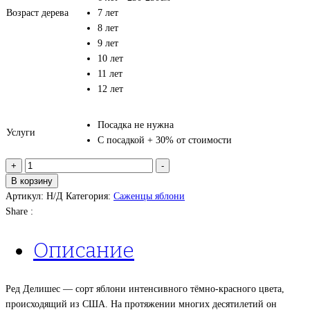
Возраст дерева
7 лет
8 лет
9 лет
10 лет
11 лет
12 лет
Посадка не нужна
Услуги
С посадкой + 30% от стоимости
Количество
+
-
товара
В корзину
Яблоня
Артикул:
Н/Д
Категория:
Саженцы яблони
Ред
Share :
делишес
Описание
Ред Делишес — сорт яблони интенсивного тёмно-красного цвета,
происходящий из США. На протяжении многих десятилетий он