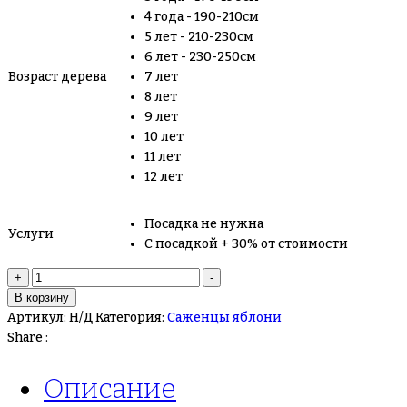
4 года - 190-210см
5 лет - 210-230см
6 лет - 230-250см
Возраст дерева
7 лет
8 лет
9 лет
10 лет
11 лет
12 лет
Посадка не нужна
Услуги
С посадкой + 30% от стоимости
Количество
+
-
товара
В корзину
Яблоня
Артикул:
Н/Д
Категория:
Саженцы яблони
Синап
Share :
Орловский
Описание