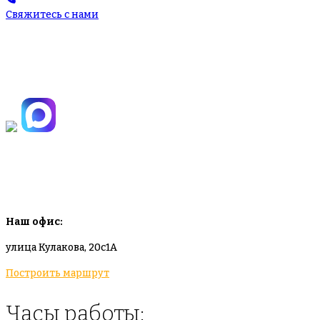
Свяжитесь с нами
+7(495)665-90-50
+7(925)-555-99-19
info@plodovyipitomnik.ru
Наш офис:
улица Кулакова, 20с1А
Построить маршрут
Часы работы: