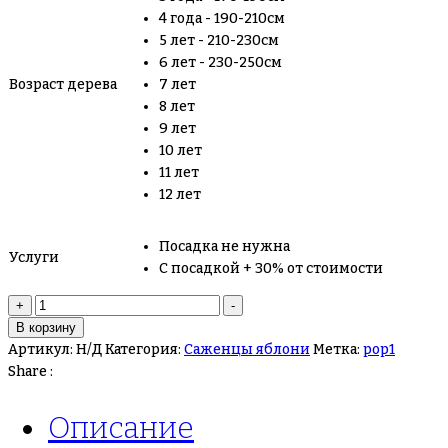
4 года - 190-210см
5 лет - 210-230см
6 лет - 230-250см
Возраст дерева
7 лет
8 лет
9 лет
10 лет
11 лет
12 лет
Посадка не нужна
Услуги
С посадкой + 30% от стоимости
Количество
+
-
товара
В корзину
Яблоня
Артикул:
Н/Д
Категория:
Саженцы яблони
Метка:
pop1
“Вильямс
Share :
Прайд”
Описание