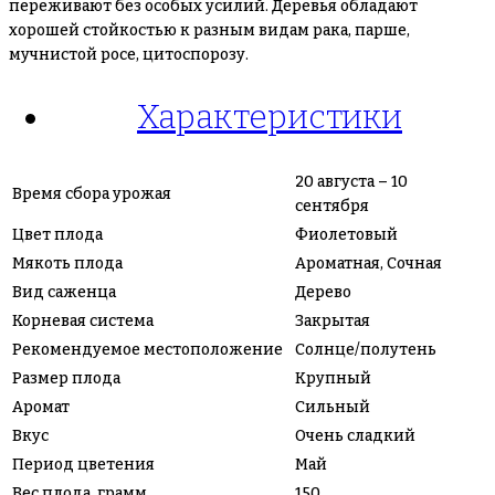
переживают без особых усилий. Деревья обладают
хорошей стойкостью к разным видам рака, парше,
мучнистой росе, цитоспорозу.
Характеристики
20 августа – 10
Время сбора урожая
сентября
Цвет плода
Фиолетовый
Мякоть плода
Ароматная, Сочная
Вид саженца
Дерево
Корневая система
Закрытая
Рекомендуемое местоположение
Солнце/полутень
Размер плода
Крупный
Аромат
Сильный
Вкус
Очень сладкий
Период цветения
Май
Вес плода, грамм
150