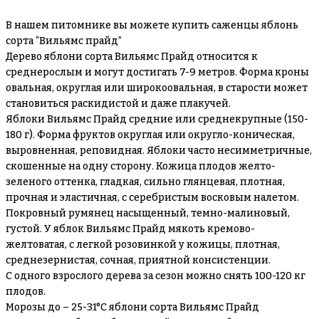
В нашем питомнике вы можете купить саженцы яблонь
сорта “Вильямс прайд”
Дерево яблони сорта Вильямс Прайд относится к
среднерослым и могут достигать 7-9 метров. Форма кроны
овальная, округлая или широкоовальная, в старости может
становиться раскидистой и даже плакучей.
Яблоки Вильямс Прайд средние или среднекрупные (150-
180 г). Форма фруктов округлая или округло-коническая,
выровненная, реповидная. Яблоки часто несимметричные,
скошенные на одну сторону. Кожица плодов желто-
зеленого оттенка, гладкая, сильно глянцевая, плотная,
прочная и эластичная, с серебристым восковым налетом.
Покровный румянец насыщенный, темно-малиновый,
густой. У яблок Вильямс Прайд мякоть кремово-
желтоватая, с легкой розовинкой у кожицы, плотная,
среднезернистая, сочная, приятной консистенции.
С одного взрослого дерева за сезон можно снять 100-120 кг
плодов.
Морозы до – 25-31°С яблони сорта Вильямс Прайд