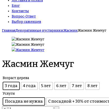
Доставка и оплата
Блог
Контакты
Вопрос-Ответ
Выбор саженцев
Главная
Декоративные кустарники
Жасмин
Жасмин Жемчуг
Жасмин Жемчуг
Возраст дерева
3 года
4 года
5 лет
6 лет
7 лет
8 лет
Услуги
Посадка не нужна
С посадкой + 30% от стоимос
Количество
+
-