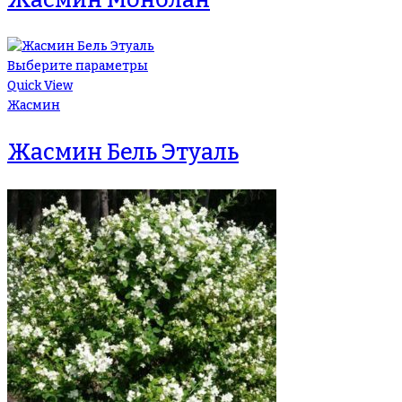
Выберите параметры
Quick View
Жасмин
Жасмин Бель Этуаль