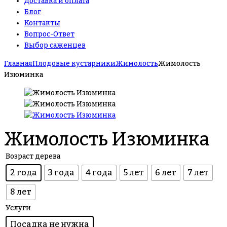
Доставка и оплата
Блог
Контакты
Вопрос-Ответ
Выбор саженцев
Главная
Плодовые кустарники
Жимолость
Жимолость
Изюминка
Жимолость Изюминка
Возраст дерева
2 года
3 года
4 года
5 лет
6 лет
7 лет
8 лет
Услуги
Посадка не нужна