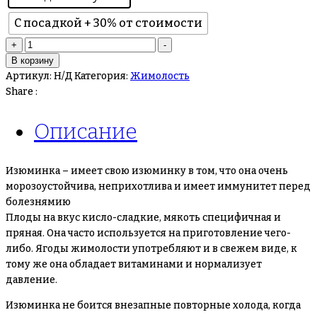
С посадкой + 30% от стоимости
Количество
+
-
товара
В корзину
Жимолость
Артикул:
Н/Д
Категория:
Жимолость
Изюминка
Share :
Описание
Изюминка – имеет свою изюминку в том, что она очень
морозоустойчива, неприхотлива и имеет иммунитет перед
болезнямию
Плоды на вкус кисло-сладкие, мякоть специфичная и
пряная. Она часто используется на приготовление чего-
либо. Ягоды жимолости употребляют и в свежем виде, к
тому же она обладает витаминами и нормализует
давление.
Изюминка не боится внезапные повторные холода, когда